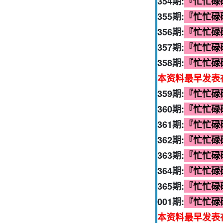
354期:
『忙忙碌
355期:
『忙忙碌
356期:
『忙忙碌
357期:
『忙忙碌
358期:
『忙忙碌
本资料最早发表在8
359期:
『忙忙碌
360期:
『忙忙碌
361期:
『忙忙碌
362期:
『忙忙碌
363期:
『忙忙碌
364期:
『忙忙碌
365期:
『忙忙碌
001期:
『忙忙碌
本资料最早发表在8