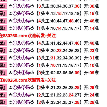
碌』
🍅
①头⑤码
🍅【
3
头主:30.34.36.37.
38
】开:
38
准
碌』
🍅
①头⑤码
🍅【
1
头主:12.
15
.17.18.19】开:
15
准
碌』
🍅
①头⑤码
🍅【
4
头主:40.44.47.
48
.49】开:
48
准
碌』
🍅
①头⑤码
🍅【
1
头主:10.
14
.15.16.17】开:
14
准
80260.com欢迎转发+关注
碌』
🍅
①头⑤码
🍅【
4
头主:41.42.44.47.
48
】开:
48
准
碌』
🍅
①头⑤码
🍅【
2
头主:20.
23
.24.26.28】开:
23
准
碌』
🍅
①头⑤码
🍅【
3
头主:
31
.32.34.36.39】开:
31
准
碌』
🍅
①头⑤码
🍅【
1
头主:
10
.11.13.16.17】开:
10
准
碌』
🍅
①头⑤码
🍅【
0
头主:02.03.05.06.
09
】开:
09
准
80260.com欢迎转发+关注
碌』
🍅
①头⑤码
🍅【
2
头主:21.23.26.28.
29
】开:
29
准
碌』
🍅
①头⑤码
🍅【
2
头主:21.22.23.
24
.27】开:
24
准
碌』
🍅
①头⑤码
🍅【
2
头主:23.24.25.27.
28
】开:
28
准