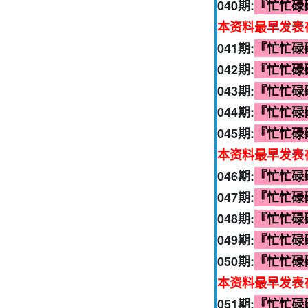
040期:
『忙忙碌
本资料最早发表在8
041期:
『忙忙碌
042期:
『忙忙碌
043期:
『忙忙碌
044期:
『忙忙碌
045期:
『忙忙碌
本资料最早发表在8
046期:
『忙忙碌
047期:
『忙忙碌
048期:
『忙忙碌
049期:
『忙忙碌
050期:
『忙忙碌
本资料最早发表在8
051期:
『忙忙碌