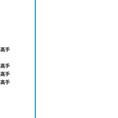
榜高手
榜高手
榜高手
榜高手