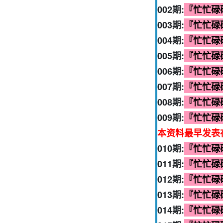
002期:
『忙忙碌
003期:
『忙忙碌
004期:
『忙忙碌
005期:
『忙忙碌
006期:
『忙忙碌
007期:
『忙忙碌
008期:
『忙忙碌
009期:
『忙忙碌
本资料最早发表在8
010期:
『忙忙碌
011期:
『忙忙碌
012期:
『忙忙碌
013期:
『忙忙碌
014期:
『忙忙碌