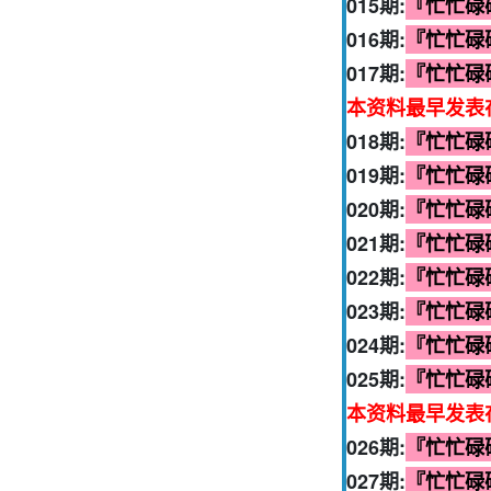
015期:
『忙忙碌
016期:
『忙忙碌
017期:
『忙忙碌
本资料最早发表在8
018期:
『忙忙碌
019期:
『忙忙碌
020期:
『忙忙碌
021期:
『忙忙碌
022期:
『忙忙碌
023期:
『忙忙碌
024期:
『忙忙碌
025期:
『忙忙碌
本资料最早发表在8
026期:
『忙忙碌
027期:
『忙忙碌