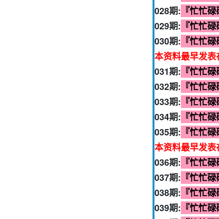
028期:
『忙忙碌
029期:
『忙忙碌
030期:
『忙忙碌
本资料最早发表在8
031期:
『忙忙碌
032期:
『忙忙碌
033期:
『忙忙碌
034期:
『忙忙碌
035期:
『忙忙碌
本资料最早发表在8
036期:
『忙忙碌
037期:
『忙忙碌
038期:
『忙忙碌
039期:
『忙忙碌