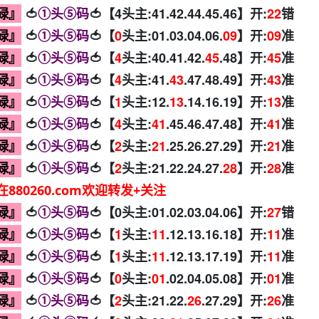
碌』
🍅
①头⑤码
🍅【4头主:41.42.44.45.46】开:
22
错
碌』
🍅
①头⑤码
🍅【
0
头主:01.03.04.06.
09
】开:
09
准
碌』
🍅
①头⑤码
🍅【
4
头主:40.41.42.
45
.48】开:
45
准
碌』
🍅
①头⑤码
🍅【
4
头主:41.
43
.47.48.49】开:
43
准
碌』
🍅
①头⑤码
🍅【
1
头主:12.
13
.14.16.19】开:
13
准
碌』
🍅
①头⑤码
🍅【
4
头主:
41
.45.46.47.48】开:
41
准
碌』
🍅
①头⑤码
🍅【
2
头主:
21
.25.26.27.29】开:
21
准
碌』
🍅
①头⑤码
🍅【
2
头主:21.22.24.27.
28
】开:
28
准
80260.com欢迎转发+关注
碌』
🍅
①头⑤码
🍅【0头主:01.02.03.04.06】开:
27
错
碌』
🍅
①头⑤码
🍅【
1
头主:
11
.12.13.16.18】开:
11
准
碌』
🍅
①头⑤码
🍅【
1
头主:
11
.12.13.17.19】开:
11
准
碌』
🍅
①头⑤码
🍅【
0
头主:
01
.02.04.05.08】开:
01
准
碌』
🍅
①头⑤码
🍅【
2
头主:21.22.
26
.27.29】开:
26
准