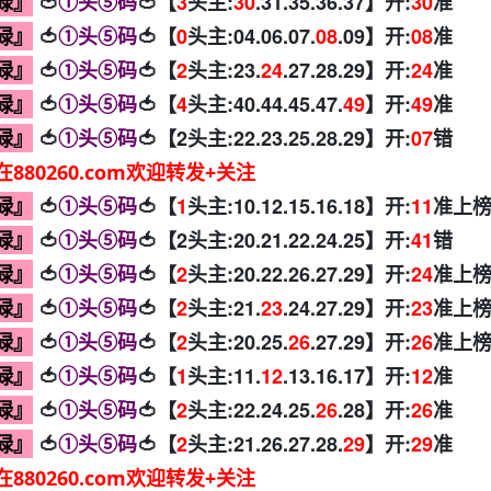
碌』
🍅
①头⑤码
🍅【
3
头主:
30
.31.35.36.37】开:
30
准
碌』
🍅
①头⑤码
🍅【
0
头主:04.06.07.
08
.09】开:
08
准
碌』
🍅
①头⑤码
🍅【
2
头主:23.
24
.27.28.29】开:
24
准
碌』
🍅
①头⑤码
🍅【
4
头主:40.44.45.47.
49
】开:
49
准
碌』
🍅
①头⑤码
🍅【2头主:22.23.25.28.29】开:
07
错
80260.com欢迎转发+关注
碌』
🍅
①头⑤码
🍅【
1
头主:10.12.15.16.18】开:
11
准上
碌』
🍅
①头⑤码
🍅【2头主:20.21.22.24.25】开:
41
错
碌』
🍅
①头⑤码
🍅【
2
头主:20.22.26.27.29】开:
24
准上
碌』
🍅
①头⑤码
🍅【
2
头主:21.
23
.24.27.29】开:
23
准上
碌』
🍅
①头⑤码
🍅【
2
头主:20.25.
26
.27.29】开:
26
准上
碌』
🍅
①头⑤码
🍅【
1
头主:11.
12
.13.16.17】开:
12
准
碌』
🍅
①头⑤码
🍅【
2
头主:22.24.25.
26
.28】开:
26
准
碌』
🍅
①头⑤码
🍅【
2
头主:21.26.27.28.
29
】开:
29
准
80260.com欢迎转发+关注