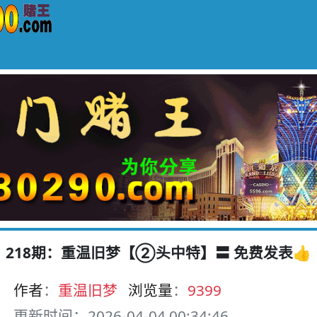
218期：重温旧梦【②头中特】〓 免费发表👍
作者
：
重温旧梦
浏览量
：
9399
更新时间
：
2026-04-04 00:34:46