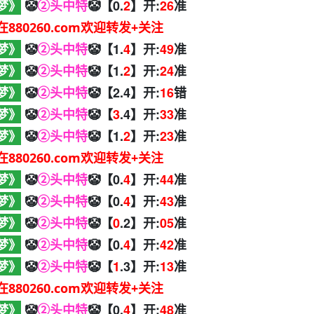
梦》
🤡
②头中特
🤡【0.
2
】开:
26
准
80260.com欢迎转发+关注
梦》
🤡
②头中特
🤡【1.
4
】开:
49
准
梦》
🤡
②头中特
🤡【1.
2
】开:
24
准
梦》
🤡
②头中特
🤡【2.4】开:
16
错
梦》
🤡
②头中特
🤡【
3
.4】开:
33
准
梦》
🤡
②头中特
🤡【1.
2
】开:
23
准
80260.com欢迎转发+关注
梦》
🤡
②头中特
🤡【0.
4
】开:
44
准
梦》
🤡
②头中特
🤡【0.
4
】开:
43
准
梦》
🤡
②头中特
🤡【
0
.2】开:
05
准
梦》
🤡
②头中特
🤡【0.
4
】开:
42
准
梦》
🤡
②头中特
🤡【
1
.3】开:
13
准
80260.com欢迎转发+关注
梦》
🤡
②头中特
🤡【0.
4
】开:
48
准