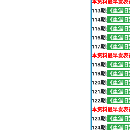
本资料最早发表在8
113期:
《重温旧
114期:
《重温旧
115期:
《重温旧
116期:
《重温旧
117期:
《重温旧
本资料最早发表在8
118期:
《重温旧
119期:
《重温旧
120期:
《重温旧
121期:
《重温旧
122期:
《重温旧
本资料最早发表在8
123期:
《重温旧
124期:
《重温旧