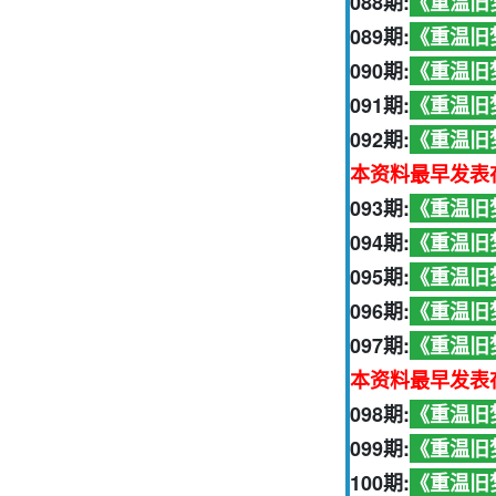
088期:
《重温旧
089期:
《重温旧
090期:
《重温旧
091期:
《重温旧
092期:
《重温旧
本资料最早发表在8
093期:
《重温旧
094期:
《重温旧
095期:
《重温旧
096期:
《重温旧
097期:
《重温旧
本资料最早发表在8
098期:
《重温旧
099期:
《重温旧
100期:
《重温旧