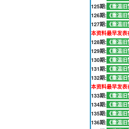
125期:
《重温旧
126期:
《重温旧
127期:
《重温旧
本资料最早发表在8
128期:
《重温旧
129期:
《重温旧
130期:
《重温旧
131期:
《重温旧
132期:
《重温旧
本资料最早发表在8
133期:
《重温旧
134期:
《重温旧
135期:
《重温旧
136期:
《重温旧