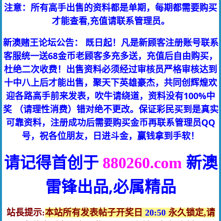
注意：所有高手出售的资料都是单期，每期都需要购买
才能查看,充值请联系管理员。
新澳赌王论坛公告： 既日起！凡是新顾客注册账号联系
客服统一送68金币老顾客多充多送，充值后自由购买，
杜绝二次收费！出售资料必须经过审核员严格审核达到
十中八上后才能出售，聚天下英雄豪杰，共同创辉煌欢
迎各路高手前来发表，吹牛请绕道，资料没有100%中
奖 （请理性消费）错对绝不更改。保证彩民买到是真实
可靠资料，注册成功后需要购买金币再联系管理员QQ
号，祝各位朋友，日进斗金，赢钱拿到手软！
请记得首创于
新澳
880260.com
雷锋
出品,必属精品
站長提示:
本站所有发表帖子开奖日
20:50
永久锁定,请