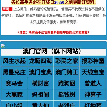
各位高手务必在开奖日
20:50
之前更新好资料!
声明：
上方微信二维码是论坛管理员。 管理员不发表资料也不提供任
何资料， 论坛所有资料都是高手发表与版主无关。问码的请不要加！版
主只提供充值服务，和监督高手!
（注意：所有高手出售的资料都是单期购买才能查看）
澳门官网（旗下网站）
风生水起
龙腾四海
彩民之家
报彩神童
黑星克庄
澳门宝典
澳门赌王
天线宝宝
赛马会
横财富
跑狗图
曾道人
大赢家
妈祖阁
摇钱树
神算子
白小姐
黄大仙
老钱庄
红楼梦