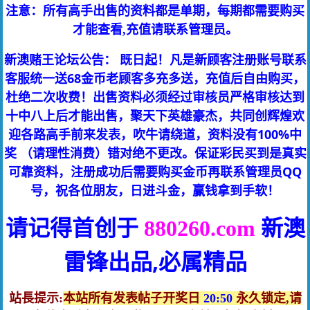
注意：所有高手出售的资料都是单期，每期都需要购买
才能查看,充值请联系管理员。
新澳赌王论坛公告： 既日起！凡是新顾客注册账号联系
客服统一送68金币老顾客多充多送，充值后自由购买，
杜绝二次收费！出售资料必须经过审核员严格审核达到
十中八上后才能出售，聚天下英雄豪杰，共同创辉煌欢
迎各路高手前来发表，吹牛请绕道，资料没有100%中
奖 （请理性消费）错对绝不更改。保证彩民买到是真实
可靠资料，注册成功后需要购买金币再联系管理员QQ
号，祝各位朋友，日进斗金，赢钱拿到手软！
请记得首创于
新澳
880260.com
雷锋
出品,必属精品
站長提示:
本站所有发表帖子开奖日
20:50
永久锁定,请