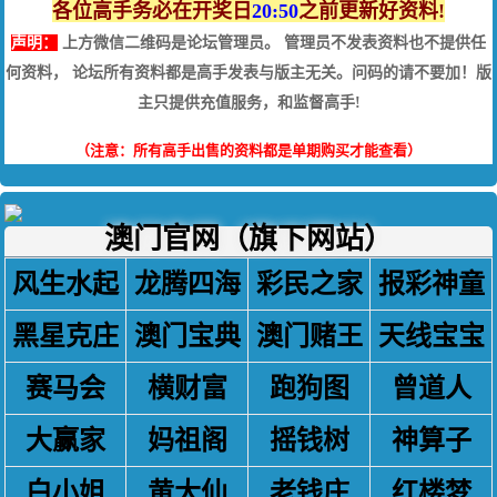
各位高手务必在开奖日
20:50
之前更新好资料!
声明：
上方微信二维码是论坛管理员。 管理员不发表资料也不提供任
何资料， 论坛所有资料都是高手发表与版主无关。问码的请不要加！版
主只提供充值服务，和监督高手!
（注意：所有高手出售的资料都是单期购买才能查看）
澳门官网（旗下网站）
风生水起
龙腾四海
彩民之家
报彩神童
黑星克庄
澳门宝典
澳门赌王
天线宝宝
赛马会
横财富
跑狗图
曾道人
大赢家
妈祖阁
摇钱树
神算子
白小姐
黄大仙
老钱庄
红楼梦